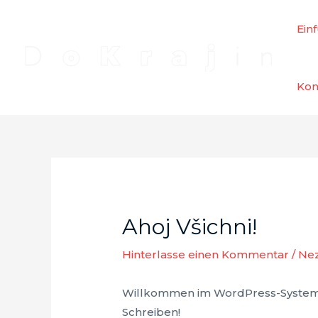
Zum
Inhalt
Ein
springen
Kon
Ahoj Všichni!
Hinterlasse einen Kommentar
/
Ne
Willkommen im WordPress-System. D
Schreiben!